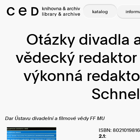
katalog
inform
Otázky divadla a 
vědecký redaktor 
výkonná redakto
Schnel
Dar Ústavu divadelní a filmové vědy FF MU
ISBN: 8021019816
2.1
: