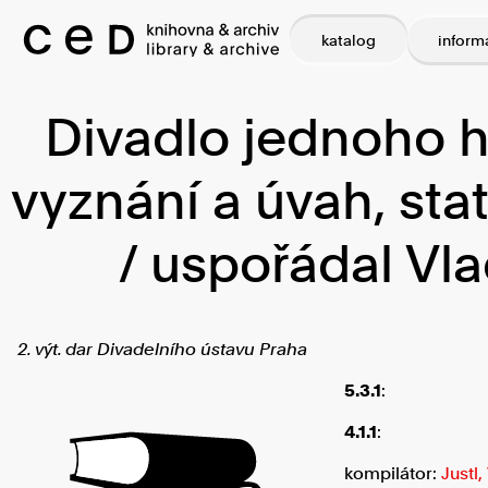
katalog
inform
Divadlo jednoho h
vyznání a úvah, sta
/ uspořádal Vla
2. výt. dar Divadelního ústavu Praha
5.3.1
:
4.1.1
:
kompilátor:
Justl