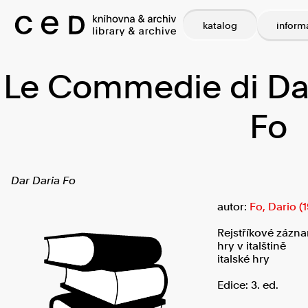
katalog
inform
Le Commedie di Dar
Fo
Dar Daria Fo
autor:
Fo, Dario (
Rejstříkové zázn
hry v italštině
italské hry
Edice: 3. ed.